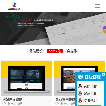
淘
度
传
媒
网站建设
seo优化
自媒体
官网优化
整站优化
网站建设案例
企业官网整站优化案例
渠道代理
优化时长：30天
优化时长：30天